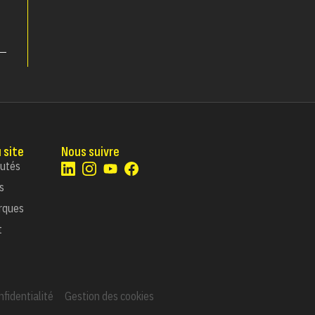
 site
Nous suivre
utés
s
rques
t
nfidentialité
Gestion des cookies