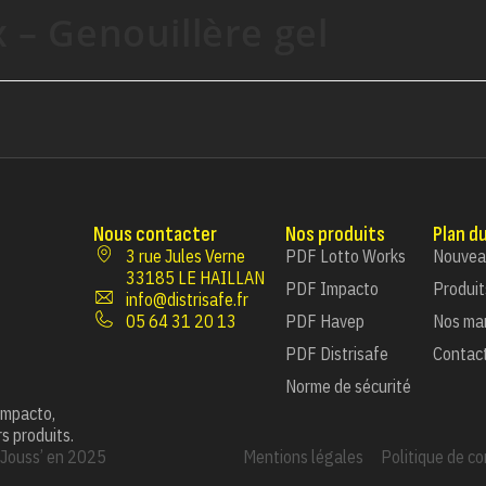
 – Genouillère gel
Nous contacter
Nos produits
Plan du
3 rue Jules Verne
PDF Lotto Works
Nouvea
33185 LE HAILLAN
PDF Impacto
Produit
info@distrisafe.fr
05 64 31 20 13
PDF Havep
Nos ma
PDF Distrisafe
Contac
Norme de sécurité
 Impacto,
s produits.
 Jouss’
en 2025
Mentions légales
Politique de co