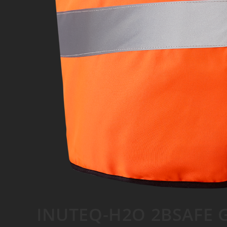
INUTEQ-H2O 2BSAFE G