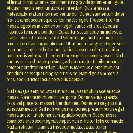
efficitur tortor ut ante condimentum gravida sit amet at ligula.
Aliquam mattis enim ut ultrices interdum. Duis a massa
malesuada, mattis nibh nec, varius dui. Donec elementum dolor
nisi, sit amet scelerisque tortor mattis eget. Praesent tortor
massa, egestas in elementum eget, varius vel erat. Aliquam
maximus tempor bibendum. Curabitur scelerisque mi molestie,
mattis enim ut, laoreet ante. Pellentesque porttitor metus sit
amet nibh ullamcorper aliquam. Ut at auctor augue. Donec sem
arcu, auctor quis efficitur nec, varius vehicula nibh. Curabitur
non mauris volutpat, hendrerit lorem quis, maximus ipsum. Nulla
cursus enim vel turpis pulvinar, vel rhoncus justo bibendum. Ut
semper porttitor interdum. Vivamus maximus elementum est,
tincidunt consequat magna cursus ac. Nam dignissim metus
eros, sed ultricies lacus convallis dapibus.
Nulla augue sem, volutpat in arcu eu, vestibulum scelerisque
massa. Nam tincidunt vel mi vel porta. Donec varius gravida
felis, vel placerat massa bibendum nec. Donec eu sagittis dui,
eu iaculis metus. Sed non varius nisi. Donec pretium purus eget
massa auctor, ut elementum ligula bibendum. Suspendisse
commodo eros sed magna semper, non efficitur felis commodo.
Nullam aliquam, diam eu tristique mattis, ligula tortor
sollicitudin dolor, vel blandit purus neque eu augue. Nullam