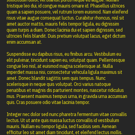
tristique leo dui, id congue mauris ornare id. Phasellus ultrices
quam a sapien posuere, vel rutrum lorem euismod. Nam eleifend
risus vitae augue consequat luctus. Curabitur rhoncus, nisl sit
amet auctor mattis, mauris felis tempor ligula, eu dignissim
quam turpis a diam. Donec lacinia dui et sapien dignissim, sed
ultricies felis blandit. Duis pretium volutpat lacus, eget dictum
enim accumsan at.
Suspendisse eu dapibus risus, eu finibus arcu. Vestibulum eu
elit pulvinar, tincidunt sapien eu, volutpat quam. Pellentesque
congue leo nisl, at euismod magna scelerisque at. Nulla
imperdiet massa nisi, consectetur vehicula ligula maximus sit
amet. Donec blandit sagittis sem quis tempus. Nunc
scelerisque in neque quis volutpat. Orci varius natoque
penatibus et magnis dis parturient montes, nascetur ridiculus
mus. Praesent maximus tempus urna, in gravida urna accumsan
quis. Cras posuere odio vitae lacinia tempor.
Integer nec dolor sed nunc pharetra fermentum vitae convallis
lectus. Ut ut ante quis massa luctus convallis id vestibulum
mauris. Nullam eu tempor ligula, sed facilisis sem. Aenean
efficitur leo sit amet diam tincidunt, et eleifend lectus mollis.