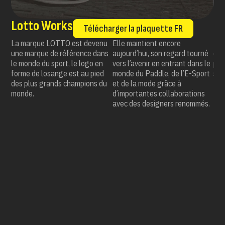
Lotto Works
I
Télécharger la plaquette FR
La marque LOTTO est devenu
Elle maintient encore
Les
s,
une marque de référence dans
aujourd’hui, son regard tourné
qua
le monde du sport, le logo en
vers l’avenir en entrant dans le
poi
a
forme de losange est au pied
monde du Paddle, de l’E-Sport
son
he.
des plus grands champions du
et de la mode grâce à
monde.
d’importantes collaborations
avec des designers renommés.