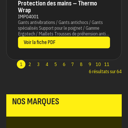
Protection des mains – Thermo
Wrap
IMP04001
Gants antivibrations / Gants antichocs / Gants
spécialisés Support pour le poignet / Gamme
Ergotech / Maillets Trousses de préhension anti
vibrations
Voir la fiche PDF
1
2
3
4
5
6
7
8
9
10
11
6 résultats sur 64
NOS MARQUES