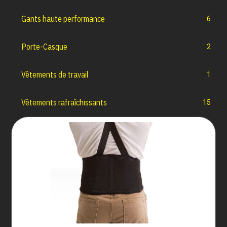
Gants haute performance
6
Porte-Casque
2
Vêtements de travail
1
Vêtements rafraîchissants
15